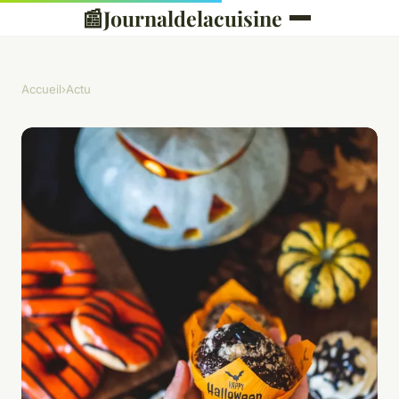
📰
Journaldelacuisine
Accueil
›
Actu