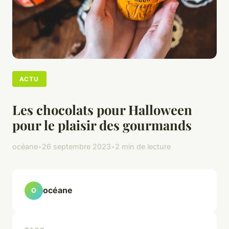
ACTU
Les chocolats pour Halloween
pour le plaisir des gourmands
océane
•
26 septembre 2023
•
2 min de lecture
océane
O