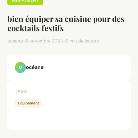
EQUIPEMENT
bien équiper sa cuisine pour des
cocktails festifs
océane
•
6 novembre 2023
•
6 min de lecture
océane
O
TAGS
Equipement