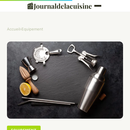
📰
Journaldelacuisine
Accueil
›
Equipement