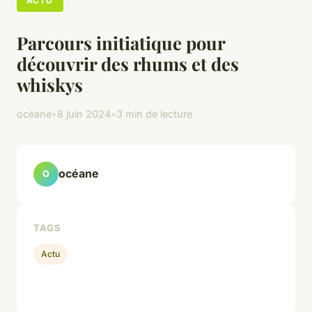
ACTU
Parcours initiatique pour
découvrir des rhums et des
whiskys
océane
•
8 juin 2024
•
3 min de lecture
océane
O
TAGS
Actu