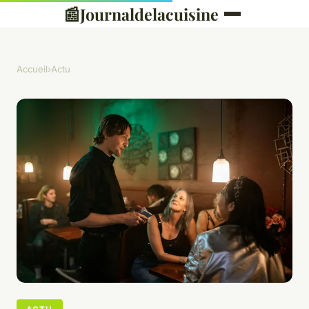
📰
Journaldelacuisine
Accueil
›
Actu