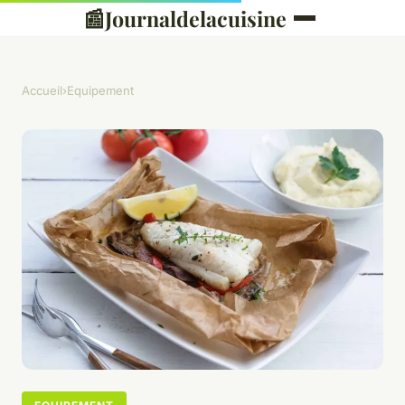
📰
Journaldelacuisine
Accueil
›
Equipement