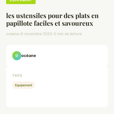
EQUIPEMENT
les ustensiles pour des plats en
papillote faciles et savoureux
océane
•
6 novembre 2023
•
5 min de lecture
océane
O
TAGS
Equipement