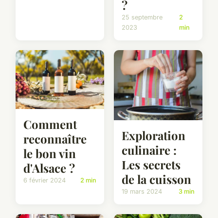
?
25 septembre
2
2023
min
Comment
Exploration
reconnaître
culinaire :
le bon vin
Les secrets
d'Alsace ?
de la cuisson
6 février 2024
2 min
19 mars 2024
3 min