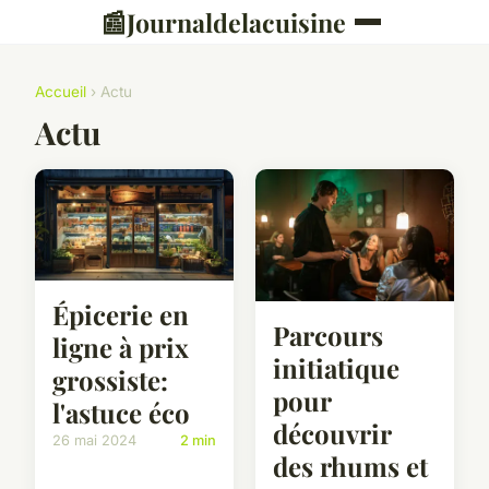
📰
Journaldelacuisine
Accueil
› Actu
Actu
Épicerie en
Parcours
ligne à prix
initiatique
grossiste:
pour
l'astuce éco
découvrir
26 mai 2024
2 min
des rhums et