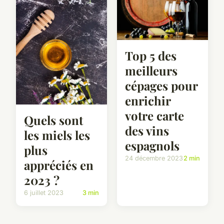
Top 5 des
meilleurs
cépages pour
enrichir
votre carte
Quels sont
des vins
les miels les
espagnols
plus
24 décembre 2023
2 min
appréciés en
2023 ?
6 juillet 2023
3 min