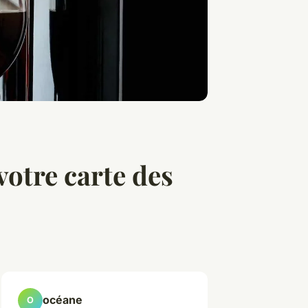
votre carte des
océane
O