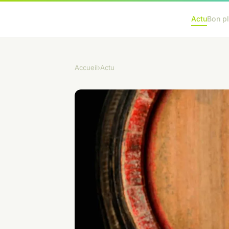
Actu
Bon p
Accueil
›
Actu