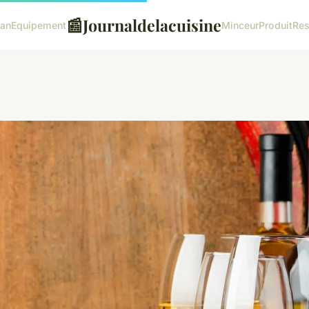
📰
Journaldelacuisine
lan
Equipement
Minceur
Produit
Res