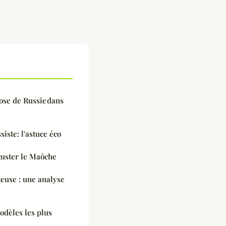
ose de Russie dans
siste: l'astuce éco
guster le Maôche
teuse : une analyse
modèles les plus