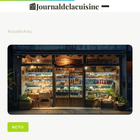
📰
Journaldelacuisine
Accueil
›
Actu
ACTU