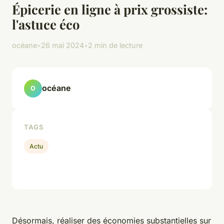
Épicerie en ligne à prix grossiste:
l'astuce éco
océane
•
26 mai 2024
•
2 min de lecture
océane
O
TAGS
Actu
Désormais, réaliser des économies substantielles sur